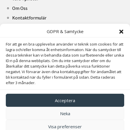
Om Oss
Kontaktformulär
GDPR & Samtycke
Kontakta oss direkt
För att ge en bra upplevelse använder vi teknik som cookies för att
lagra och/eller komma åt enhetsinformation. När du samtycker till
Ta kontakt med Lidfixarna AB direkt här – Du kan både
dessa tekniker kan vi behandla data som surfbeteende eller unika
ID:n på denna webbplats. Om du inte samtycker eller om du
ringa till oss eller skicka ett e-mail så återkopplar vi inom
återkallar ditt samtycke kan detta påverka vissa funktioner
24 timmar.
negativt. Vi förvarar även dina kontaktuppgifter för ändamålet att
bli kontaktad när du fyller i formuläret på sidan. Detta raderas
efter 3 månader.
072-007 34 33
info@lidfixarna.se


Acceptera
Adress
Neka
Hackelsegatan 16, 531 42 Lidköping
Visa preferenser