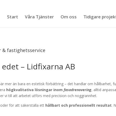
Start
Våra Tjänster
Om oss
Tidigare projek
r & fastighetsservice
a edet – Lidfixarna AB
är mer än bara en estetisk förbättring – det handlar om hållbarhet, fu
rera
högkvalitativa lösningar inom
fasadrenovering
, alltid anpas
er vi till att arbetet utförs med precision och noggrannhet.
er för att säkerställa ett
hållbart och professionellt resultat
. 