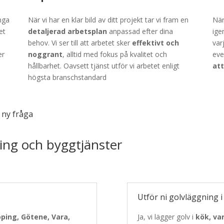
nga
När vi har en klar bild av ditt projekt tar vi fram en
När
et
detaljerad arbetsplan
anpassad efter dina
ige
behov. Vi ser till att arbetet sker
effektivt och
var
er
noggrant
, alltid med fokus på kvalitet och
eve
hållbarhet. Oavsett tjänst utför vi arbetet enligt
att
högsta branschstandard
n ny fråga
ing och byggtjänster
Utför ni golvläggning i
öping, Götene, Vara,
Ja, vi lägger golv i
kök, va