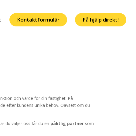
t
Kontaktformulär
Få hjälp direkt!
nktion och värde för din fastighet. På
sade efter kundens unika behov. Oavsett om du
När du väljer oss får du en
pålitlig partner
som