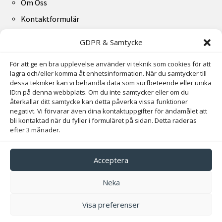
Om Oss
Kontaktformulär
GDPR & Samtycke
Kontakta oss direkt
För att ge en bra upplevelse använder vi teknik som cookies för att
lagra och/eller komma åt enhetsinformation. När du samtycker till
Ta kontakt med Lidfixarna AB direkt här – Du kan både
dessa tekniker kan vi behandla data som surfbeteende eller unika
ID:n på denna webbplats. Om du inte samtycker eller om du
ringa till oss eller skicka ett e-mail så återkopplar vi inom
återkallar ditt samtycke kan detta påverka vissa funktioner
24 timmar.
negativt. Vi förvarar även dina kontaktuppgifter för ändamålet att
bli kontaktad när du fyller i formuläret på sidan. Detta raderas
efter 3 månader.
072-007 34 33
info@lidfixarna.se


Acceptera
Adress
Neka
Hackelsegatan 16, 531 42 Lidköping
Visa preferenser